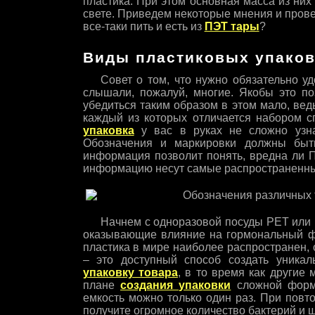
пластика. При этом основная масса из них
свете. Приведем некоторые мнения и пров
все-таки пить и есть из
ПЭТ тары
?
Виды пластиковых упаков
Совет о том, что нужно обязательно у
слышали, пожалуй, многие. Якобы это поз
убедиться таким образом в этом мало, ве
каждый из которых отличается набором с
упаковка
у вас в руках не сложно узнат
Обозначения и маркировки должны быть
информация позволит понять, вредна ли П
информацию несут самые распространенны
Начнем с одноразовой посуды PET или 
оказывающие влияние на гормональный фо
пластика в мире наиболее распространен, 
– это доступный способ создать уника
упаковку товара
, в то время как другие
плане
создания упаковки
сложной формы
емкость можно только один раз. При повт
получите огромное количество бактерий и 