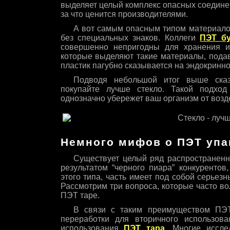
выделяет целый комплекс опасных соединен
за что ценится производителями.
А вот самым опасным типом материалов
без специальных знаков. Коллеги
ПЭТ б
совершенно непригодны для хранения и
которые выделяют такие материалы, подав
пластик пагубно сказывается на эндокринно
Подводя небольшой итог выше сказ
покупайте лучше стекло. Такой подхо
однозначно убережет ваш организм от возд
Немного мифов о ПЭТ упа
Существует целый ряд распространенн
результатом “черного пиара” конкуренто
этого типа, часть имеет под собой серьез
Рассмотрим три вопроса, которые часто в
ПЭТ таре.
В связи с таким преимуществом ПЭТа
переработки для вторичного использова
использования
ПЭТ тара
. Многие иссле